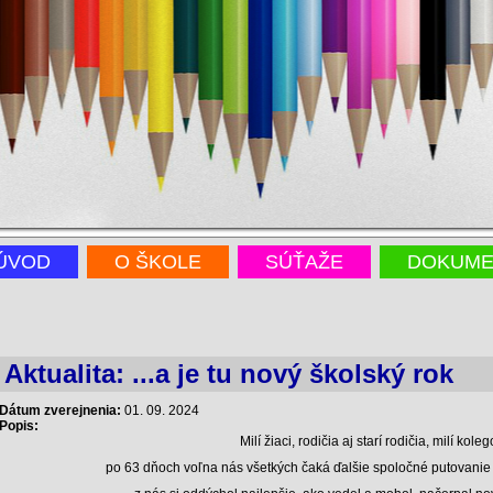
ÚVOD
O ŠKOLE
SÚŤAŽE
DOKUME
Aktualita: ...a je tu nový školský rok
Dátum zverejnenia:
01. 09. 2024
Popis:
Milí žiaci, rodičia aj starí rodičia, milí koleg
po 63 dňoch voľna nás všetkých čaká ďalšie spoločné putovanie a