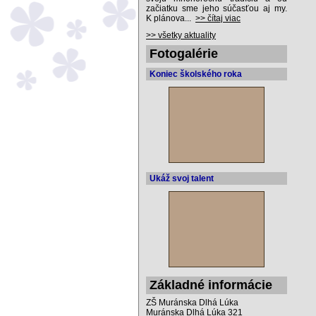
začiatku sme jeho súčasťou aj my.
K plánova...
>> čítaj viac
>> všetky aktuality
Fotogalérie
Koniec školského roka
Ukáž svoj talent
Základné informácie
ZŠ Muránska Dlhá Lúka
Muránska Dlhá Lúka 321