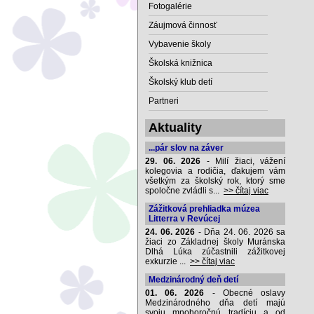
Fotogalérie
Záujmová činnosť
Vybavenie školy
Školská knižnica
Školský klub detí
Partneri
Aktuality
...pár slov na záver
29. 06. 2026
- Milí žiaci, vážení
kolegovia a rodičia, ďakujem vám
všetkým za školský rok, ktorý sme
spoločne zvládli s...
>> čítaj viac
Zážitková prehliadka múzea
Litterra v Revúcej
24. 06. 2026
- Dňa 24. 06. 2026 sa
žiaci zo Základnej školy Muránska
Dlhá Lúka zúčastnili zážitkovej
exkurzie ...
>> čítaj viac
Medzinárodný deň detí
01. 06. 2026
- Obecné oslavy
Medzinárodného dňa detí majú
svoju mnohoročnú tradíciu a od