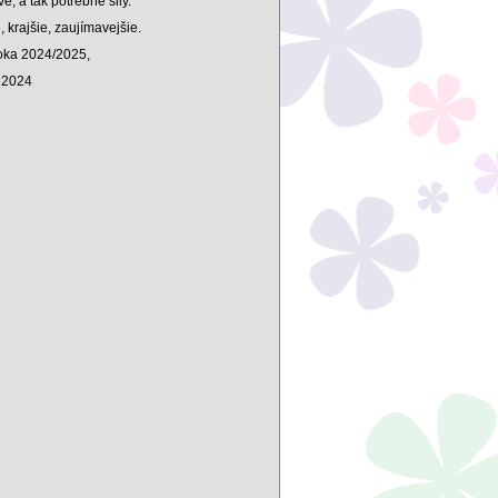
é, a tak potrebné sily.
 krajšie, zaujímavejšie.
oka 2024/2025,
a 2024