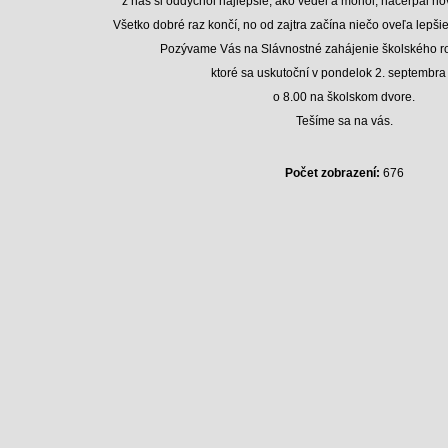
z nás si oddýchol najlepšie, ako vedel a mohol, načerpal nov
Všetko dobré raz končí, no od zajtra začína niečo oveľa lepšie,
Pozývame Vás na Slávnostné zahájenie školského r
ktoré sa uskutoční v pondelok 2. septembr
o 8.00 na školskom dvore.
Tešíme sa na vás.
Počet zobrazení:
676