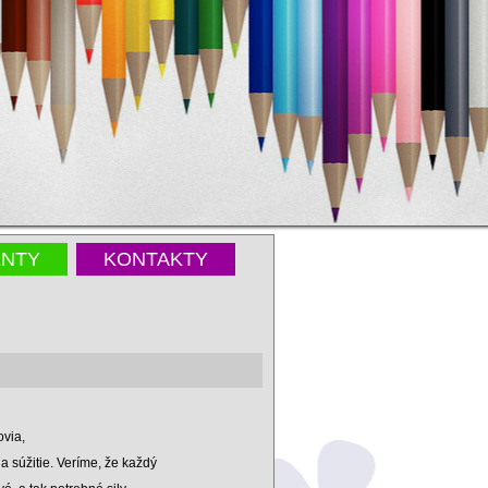
NTY
KONTAKTY
ovia,
 súžitie. Veríme, že každý