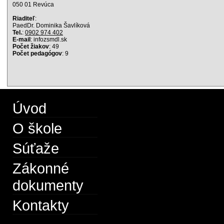
050 01 Revúca
Riaditeľ
:
PaedDr. Dominika Šavlíková
Tel.
:
0902 974 402
E-mail
: info
zsmdl.sk
Počet žiakov
: 49
Počet pedagógov
: 9
Úvod
O škole
Súťaže
Zákonné
dokumenty
Kontakty