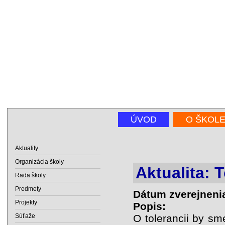
ÚVOD
O ŠKOL
Aktuality
Organizácia školy
Aktualita: 
Rada školy
Predmety
Dátum zverejneni
Projekty
Popis:
Súťaže
O tolerancii by sm