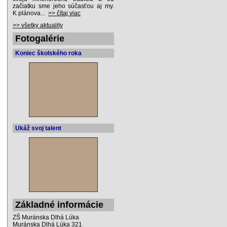
začiatku sme jeho súčasťou aj my.
K plánova...
>> čítaj viac
>> všetky aktuality
Fotogalérie
Koniec školského roka
Ukáž svoj talent
Základné informácie
ZŠ Muránska Dlhá Lúka
Muránska Dlhá Lúka 321