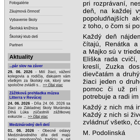
pri rozprávaní, ne
Fotogalérie
deň, na každej v
Záujmová činnosť
popoludňajších ak
Vybavenie školy
z toho, o čom si po
Školská knižnica
Každý deň nájdem
Školský klub detí
čítajú, Renátka 
Partneri
a Majko sú v tried
Aktuality
Eliška rada cvičí
kreslí, Zuzka do
...pár slov na záver
29. 06. 2026
- Milí žiaci, vážení
dievčatám a druhý
kolegovia a rodičia, ďakujem vám
žiaci jeden o dru
všetkým za školský rok, ktorý sme
spoločne zvládli s...
>> čítaj viac
pomoc či už pri 
Zážitková prehliadka múzea
potrebuje a radi im
Litterra v Revúcej
24. 06. 2026
- Dňa 24. 06. 2026 sa
Každý z nich má in
žiaci zo Základnej školy Muránska
Dlhá Lúka zúčastnili zážitkovej
Každý z nich si ži
exkurzie ...
>> čítaj viac
zvládnuť všetko, č
Medzinárodný deň detí
01. 06. 2026
- Obecné oslavy
M. Podolinská
Medzinárodného dňa detí majú
svoju mnohoročnú tradíciu a od