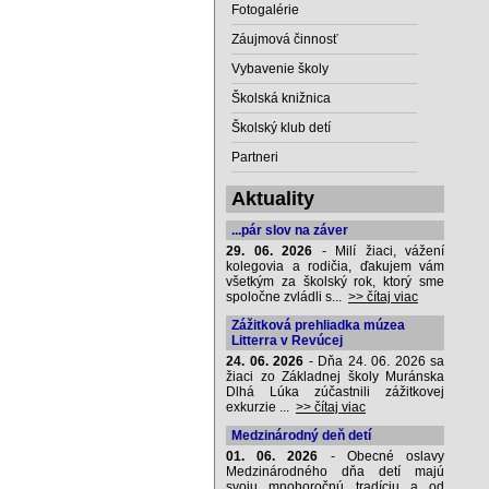
Fotogalérie
Záujmová činnosť
Vybavenie školy
Školská knižnica
Školský klub detí
Partneri
Aktuality
...pár slov na záver
29. 06. 2026
- Milí žiaci, vážení
kolegovia a rodičia, ďakujem vám
všetkým za školský rok, ktorý sme
spoločne zvládli s...
>> čítaj viac
Zážitková prehliadka múzea
Litterra v Revúcej
24. 06. 2026
- Dňa 24. 06. 2026 sa
žiaci zo Základnej školy Muránska
Dlhá Lúka zúčastnili zážitkovej
exkurzie ...
>> čítaj viac
Medzinárodný deň detí
01. 06. 2026
- Obecné oslavy
Medzinárodného dňa detí majú
svoju mnohoročnú tradíciu a od