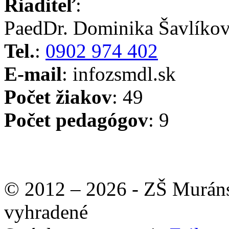
Riaditeľ
:
PaedDr. Dominika Šavlíko
Tel.
:
0902 974 402
E-mail
: info
zsmdl.sk
Počet žiakov
: 49
Počet pedagógov
: 9
© 2012 – 2026 - ZŠ Muráns
vyhradené