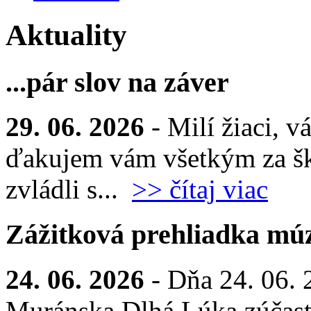
Aktuality
...pár slov na záver
29. 06. 2026
- Milí žiaci, v
ďakujem vám všetkým za šk
zvládli s...
>> čítaj viac
Zážitková prehliadka múz
24. 06. 2026
- Dňa 24. 06. 
Muránska Dlhá Lúka zúčastn