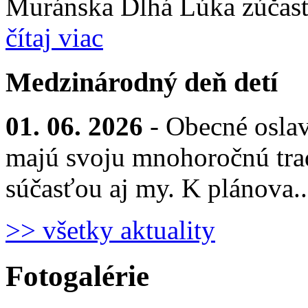
Muránska Dlhá Lúka zúčastn
čítaj viac
Medzinárodný deň detí
01. 06. 2026
- Obecné osla
majú svoju mnohoročnú trad
súčasťou aj my. K plánova.
>> všetky aktuality
Fotogalérie