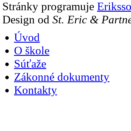
Stránky programuje
Erikss
Design od
St. Eric & Partn
Úvod
O škole
Súťaže
Zákonné dokumenty
Kontakty