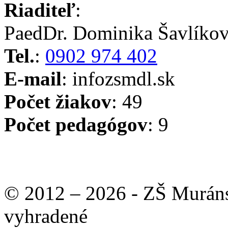
Riaditeľ
:
PaedDr. Dominika Šavlíko
Tel.
:
0902 974 402
E-mail
: info
zsmdl.sk
Počet žiakov
: 49
Počet pedagógov
: 9
© 2012 – 2026 - ZŠ Muráns
vyhradené