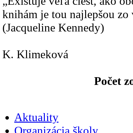
„Existuje veľa ciest, ako ob
knihám je tou najlepšou zo 
(Jacqueline Kennedy)
K. Klimeková
Počet z
Aktuality
Organizácia školy