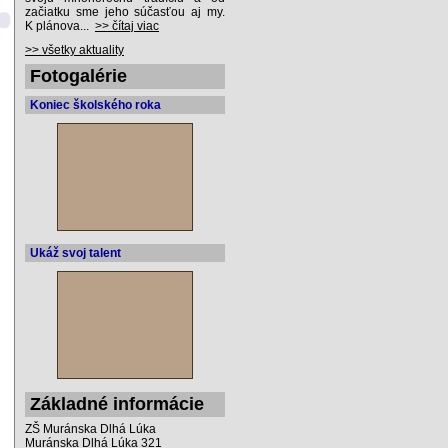
začiatku sme jeho súčasťou aj my.
K plánova...
>> čítaj viac
>> všetky aktuality
Fotogalérie
Koniec školského roka
Ukáž svoj talent
Základné informácie
ZŠ Muránska Dlhá Lúka
Muránska Dlhá Lúka 321