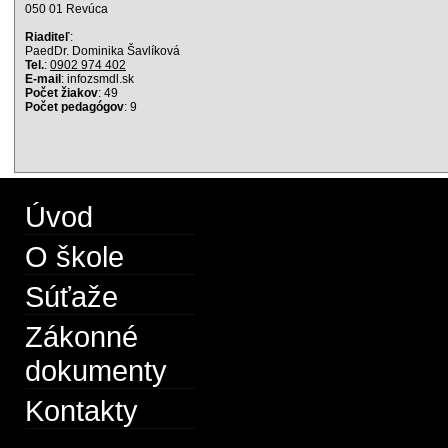
050 01 Revúca
Riaditeľ
:
PaedDr. Dominika Šavlíková
Tel.
:
0902 974 402
E-mail
: info
zsmdl.sk
Počet žiakov
: 49
Počet pedagógov
: 9
Úvod
O škole
Súťaže
Zákonné
dokumenty
Kontakty