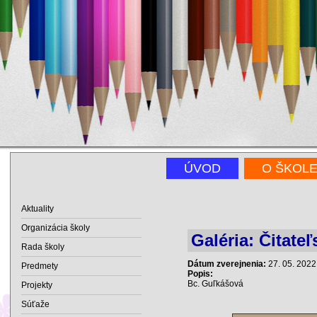
ÚVOD
O ŠKOL
Aktuality
Organizácia školy
Galéria: Čitate
Rada školy
Dátum zverejnenia:
27. 05. 2022
Predmety
Popis:
Bc. Guľkášová
Projekty
Súťaže