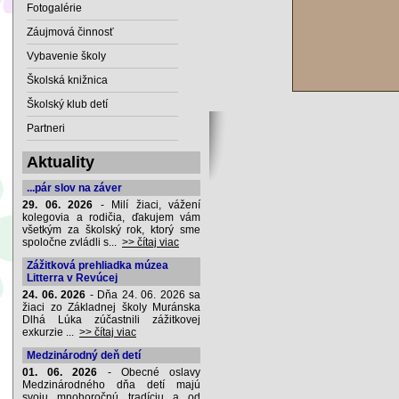
Fotogalérie
Záujmová činnosť
Vybavenie školy
Školská knižnica
Školský klub detí
Partneri
Aktuality
...pár slov na záver
29. 06. 2026
- Milí žiaci, vážení
kolegovia a rodičia, ďakujem vám
všetkým za školský rok, ktorý sme
spoločne zvládli s...
>> čítaj viac
Zážitková prehliadka múzea
Litterra v Revúcej
24. 06. 2026
- Dňa 24. 06. 2026 sa
žiaci zo Základnej školy Muránska
Dlhá Lúka zúčastnili zážitkovej
exkurzie ...
>> čítaj viac
Medzinárodný deň detí
01. 06. 2026
- Obecné oslavy
Medzinárodného dňa detí majú
svoju mnohoročnú tradíciu a od