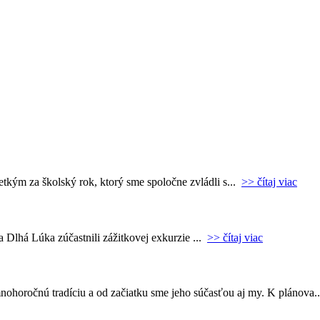
etkým za školský rok, ktorý sme spoločne zvládli s...
>> čítaj viac
 Dlhá Lúka zúčastnili zážitkovej exkurzie ...
>> čítaj viac
ohoročnú tradíciu a od začiatku sme jeho súčasťou aj my. K plánova.