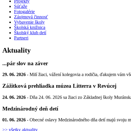
Projekty
Súťaže
Fotogalérie
Záujmová činnosť
Vybavenie školy
Školská knižnica
Školský klub detí
Partneri
Aktuality
...pár slov na záver
29. 06. 2026
- Milí žiaci, vážení kolegovia a rodičia, ďakujem vám vš
Zážitková prehliadka múzea Litterra v Revúcej
24. 06. 2026
- Dňa 24. 06. 2026 sa žiaci zo Základnej školy Muránska
Medzinárodný deň detí
01. 06. 2026
- Obecné oslavy Medzinárodného dňa detí majú svoju mn
>> všetky aktuality