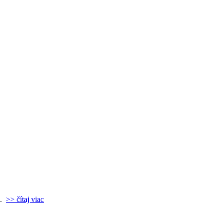
..
>> čítaj viac