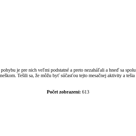
 pohybu je pre nich veľmi podstatné a preto nezaháľali a hneď sa spo
eškom. Tešili sa, že môžu byť súčasťou tejto mesačnej aktivity a tešia
Počet zobrazení:
613