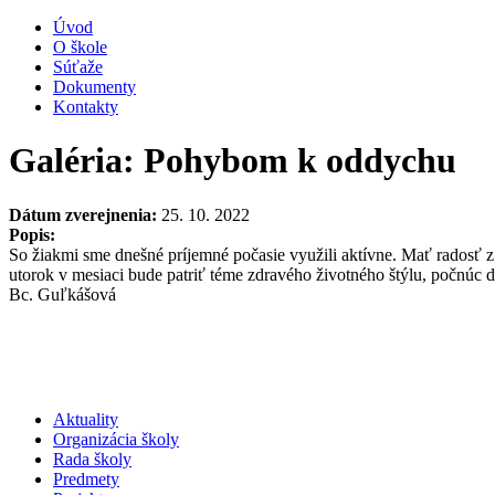
Úvod
O škole
Súťaže
Dokumenty
Kontakty
Galéria: Pohybom k oddychu
Dátum zverejnenia:
25. 10. 2022
Popis:
So žiakmi sme dnešné príjemné počasie využili aktívne. Mať radosť z
utorok v mesiaci bude patriť téme zdravého životného štýlu, počnúc dn
Bc. Guľkášová
Aktuality
Organizácia školy
Rada školy
Predmety