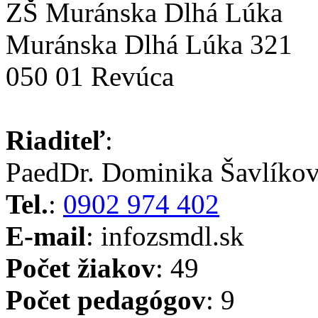
ZŠ Muránska Dlhá Lúka
Muránska Dlhá Lúka 321
050 01 Revúca
Riaditeľ
:
PaedDr. Dominika Šavlíko
Tel.
:
0902 974 402
E-mail
: info
zsmdl.sk
Počet žiakov
: 49
Počet pedagógov
: 9