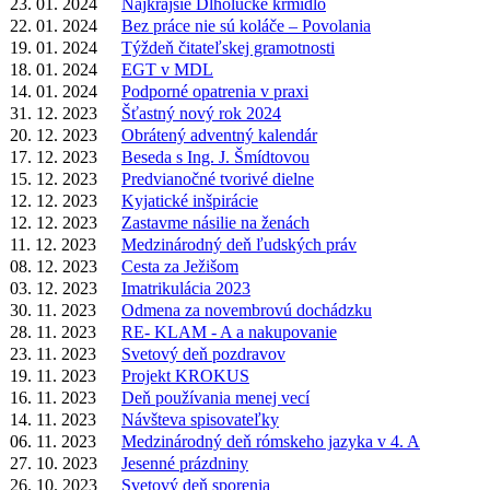
23. 01. 2024
Najkrajšie Dlholúcke kŕmidlo
22. 01. 2024
Bez práce nie sú koláče – Povolania
19. 01. 2024
Týždeň čitateľskej gramotnosti
18. 01. 2024
EGT v MDL
14. 01. 2024
Podporné opatrenia v praxi
31. 12. 2023
Šťastný nový rok 2024
20. 12. 2023
Obrátený adventný kalendár
17. 12. 2023
Beseda s Ing. J. Šmídtovou
15. 12. 2023
Predvianočné tvorivé dielne
12. 12. 2023
Kyjatické inšpirácie
12. 12. 2023
Zastavme násilie na ženách
11. 12. 2023
Medzinárodný deň ľudských práv
08. 12. 2023
Cesta za Ježišom
03. 12. 2023
Imatrikulácia 2023
30. 11. 2023
Odmena za novembrovú dochádzku
28. 11. 2023
RE- KLAM - A a nakupovanie
23. 11. 2023
Svetový deň pozdravov
19. 11. 2023
Projekt KROKUS
16. 11. 2023
Deň používania menej vecí
14. 11. 2023
Návšteva spisovateľky
06. 11. 2023
Medzinárodný deň rómskeho jazyka v 4. A
27. 10. 2023
Jesenné prázdniny
26. 10. 2023
Svetový deň sporenia