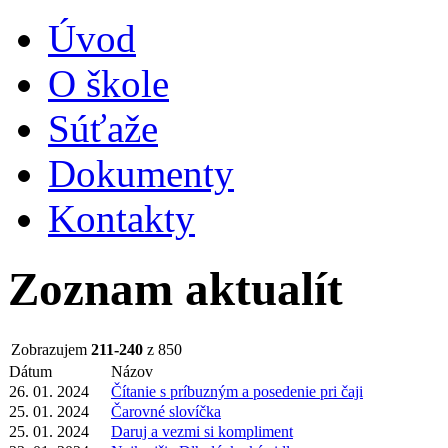
Úvod
O škole
Súťaže
Dokumenty
Kontakty
Zoznam aktualít
Zobrazujem
211-240
z 850
Dátum
Názov
26. 01. 2024
Čítanie s príbuzným a posedenie pri čaji
25. 01. 2024
Čarovné slovíčka
25. 01. 2024
Daruj a vezmi si kompliment