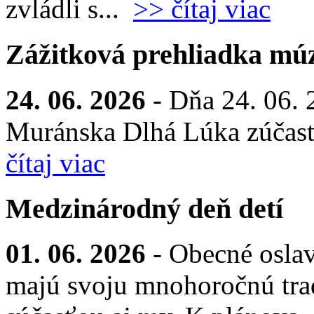
zvládli s...
>> čítaj viac
Zážitková prehliadka múz
24. 06. 2026
- Dňa 24. 06. 
Muránska Dlhá Lúka zúčastn
čítaj viac
Medzinárodný deň detí
01. 06. 2026
- Obecné osla
majú svoju mnohoročnú trad