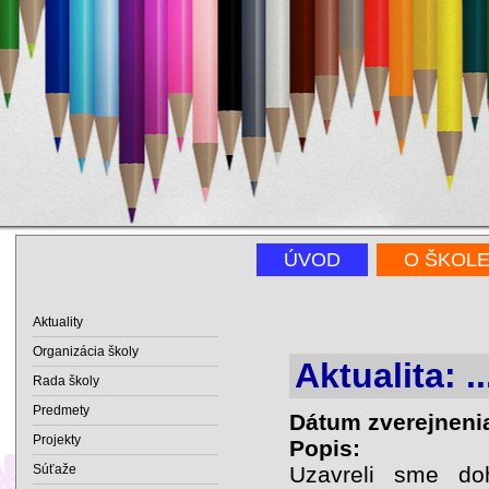
ÚVOD
O ŠKOL
Aktuality
Organizácia školy
Aktualita: 
Rada školy
Predmety
Dátum zverejneni
Projekty
Popis:
Súťaže
Uzavreli sme do