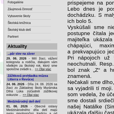
prispejeme na pom
Fotogalérie
Lebo dnes je po
Záujmová činnosť
dochádzku. S malý
Vybavenie školy
ich bolo 5.
Školská knižnica
Vyskúšali sme ni
Školský klub detí
postupne čítala je
Partneri
majiteľka ukázala
chápajúci, max
Aktuality
a prekvapujúco jed
...pár slov na záver
Pri nápojoch už t
29. 06. 2026
- Milí žiaci, vážení
kolegovia a rodičia, ďakujem vám
neochutnali. Resp.
všetkým za školský rok, ktorý sme
bol znak „Z“ a h
spoločne zvládli s...
>> čítaj viac
znamená.
Zážitková prehliadka múzea
Litterra v Revúcej
Nečakali sme dlho,
24. 06. 2026
- Dňa 24. 06. 2026 sa
sa vyjadrili tí mo
žiaci zo Základnej školy Muránska
Dlhá Lúka zúčastnili zážitkovej
som vedela, že úče
exkurzie ...
>> čítaj viac
sme dostali srdieč
Medzinárodný deň detí
našej Natálke (S
01. 06. 2026
- Obecné oslavy
Medzinárodného dňa detí majú
ukázala ďalšiu čas
svoju mnohoročnú tradíciu a od