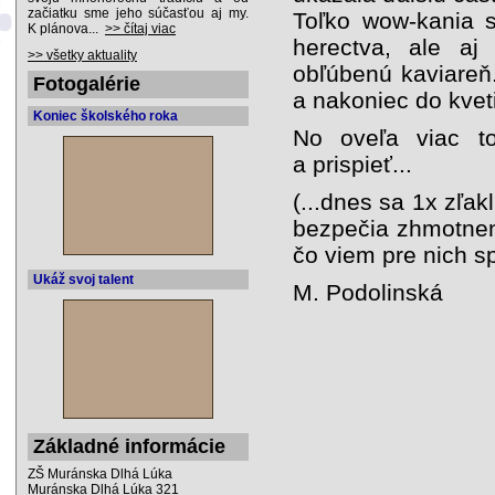
začiatku sme jeho súčasťou aj my.
Toľko wow-kania s
K plánova...
>> čítaj viac
herectva, ale aj
>> všetky aktuality
obľúbenú kaviareň
Fotogalérie
a nakoniec do kveti
Koniec školského roka
No oveľa viac t
a prispieť...
(...dnes sa 1x zľakl
bezpečia zhmotnen
čo viem pre nich sp
Ukáž svoj talent
M. Podolinská
Základné informácie
ZŠ Muránska Dlhá Lúka
Muránska Dlhá Lúka 321