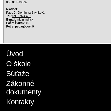
050 01 Revúca
Riaditeľ
:
PaedDr. Dominika Šavlíková
Tel.
:
0902 974 402
E-mail
: info
zsmdl.sk
Počet žiakov
: 49
Počet pedagógov
: 9
Úvod
O škole
Súťaže
Zákonné
dokumenty
Kontakty