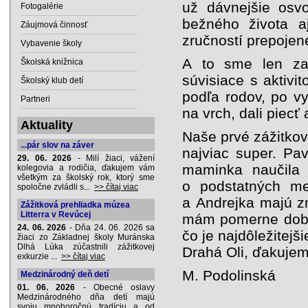
už dávnejšie osv
Fotogalérie
bežného života aj
Záujmová činnosť
zručností prepojen
Vybavenie školy
A to sme len zam
Školská knižnica
súvisiace s aktivit
Školský klub detí
podľa rodov, po vy
Partneri
na vrch, dali piecť 
Aktuality
Naše prvé zážitkov
...pár slov na záver
najviac super. Pav
29. 06. 2026
- Milí žiaci, vážení
maminka naučila 
kolegovia a rodičia, ďakujem vám
všetkým za školský rok, ktorý sme
o podstatných me
spoločne zvládli s...
>> čítaj viac
a Andrejka majú zm
Zážitková prehliadka múzea
Litterra v Revúcej
mám pomerne dobrý
24. 06. 2026
- Dňa 24. 06. 2026 sa
čo je najdôležitejš
žiaci zo Základnej školy Muránska
Dlhá Lúka zúčastnili zážitkovej
Drahá Oli, ďakujem
exkurzie ...
>> čítaj viac
M. Podolinská
Medzinárodný deň detí
01. 06. 2026
- Obecné oslavy
Medzinárodného dňa detí majú
svoju mnohoročnú tradíciu a od