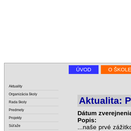
ÚVOD
O ŠKOL
Aktuality
Organizácia školy
Aktualita: P
Rada školy
Predmety
Dátum zverejneni
Projekty
Popis:
Súťaže
...naše prvé záži