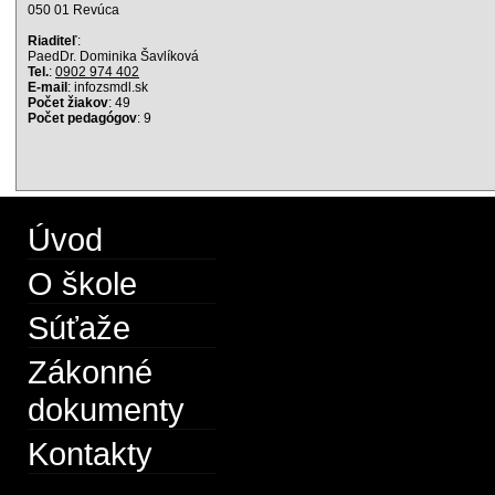
050 01 Revúca
Riaditeľ
:
PaedDr. Dominika Šavlíková
Tel.
:
0902 974 402
E-mail
: info
zsmdl.sk
Počet žiakov
: 49
Počet pedagógov
: 9
Úvod
O škole
Súťaže
Zákonné
dokumenty
Kontakty