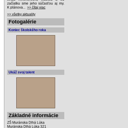
začiatku sme jeho súčasťou aj my.
K plánova...
>> čítaj viac
>> všetky aktuality
Fotogalérie
Koniec školského roka
Ukáž svoj talent
Základné informácie
ZŠ Muránska Dlhá Lúka
Muránska Dlhá Lúka 321