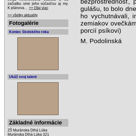
bezprostrednosť, 
začiatku sme jeho súčasťou aj my.
gulášu, to bolo dne
K plánova...
>> čítaj viac
ho vychutnávali, 
>> všetky aktuality
zemiakov ovečkám,
Fotogalérie
porcií psíkovi)
Koniec školského roka
M. Podolinská
Ukáž svoj talent
Základné informácie
ZŠ Muránska Dlhá Lúka
Muránska Dlhá Lúka 321