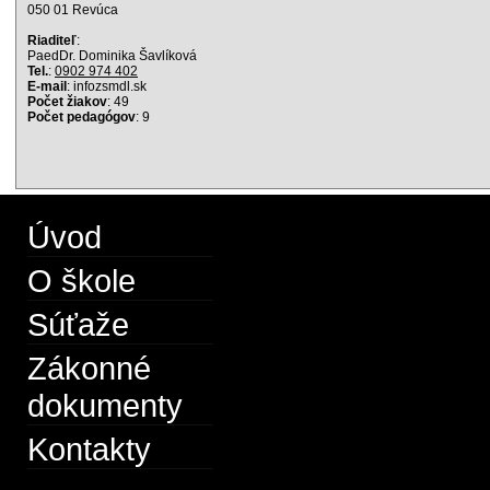
050 01 Revúca
Riaditeľ
:
PaedDr. Dominika Šavlíková
Tel.
:
0902 974 402
E-mail
: info
zsmdl.sk
Počet žiakov
: 49
Počet pedagógov
: 9
Úvod
O škole
Súťaže
Zákonné
dokumenty
Kontakty