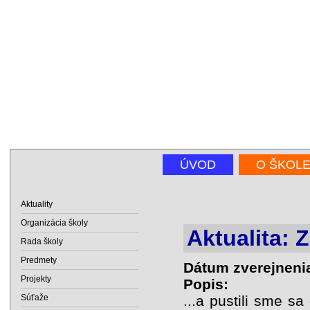
ÚVOD
O ŠKOL
Aktuality
Organizácia školy
Aktualita: 
Rada školy
Predmety
Dátum zverejneni
Projekty
Popis:
Súťaže
...a pustili sme s