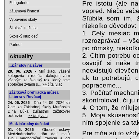
Pre istotu (ale na
Fotogalérie
vopred. Niečo veče
Záujmová činnosť
Sľúbila som im, 
Vybavenie školy
niekoľko dôvodov:
Školská knižnica
1. Celý mesiac m
Školský klub detí
rozrozprávať – vše
Partneri
po rómsky, niekoľk
2. Cítim potrebu o
Aktuality
osvojiť si naše 
...pár slov na záver
neexistujú dievče
29. 06. 2026
- Milí žiaci, vážení
kolegovia a rodičia, ďakujem vám
ak to potrebujú, 
všetkým za školský rok, ktorý sme
popraceme...
spoločne zvládli s...
>> čítaj viac
3. Počítať mechani
Zážitková prehliadka múzea
Litterra v Revúcej
skontrolovať, či ju
24. 06. 2026
- Dňa 24. 06. 2026 sa
4. O tom, že miluj
žiaci zo Základnej školy Muránska
Dlhá Lúka zúčastnili zážitkovej
5. Moja skúsenosť 
exkurzie ...
>> čítaj viac
ním spojenie sa ta
Medzinárodný deň detí
01. 06. 2026
- Obecné oslavy
Pre mňa sú to vžd
Medzinárodného dňa detí majú
svoju mnohoročnú tradíciu a od