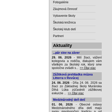
Fotogalérie
Záujmová činnosť
Vybavenie školy
Školská knižnica
Školský klub detí
Partneri
Aktuality
...pár slov na záver
29. 06. 2026
- Milí žiaci, vážení
kolegovia a rodičia, ďakujem vám
všetkým za školský rok, ktorý sme
spoločne zvládli s...
>> čítaj viac
Zážitková prehliadka múzea
Litterra v Revúcej
24. 06. 2026
- Dňa 24. 06. 2026 sa
žiaci zo Základnej školy Muránska
Dlhá Lúka zúčastnili zážitkovej
exkurzie ...
>> čítaj viac
Medzinárodný deň detí
01. 06. 2026
- Obecné oslavy
Medzinárodného dňa detí majú
svoju mnohoročnú tradíciu a od