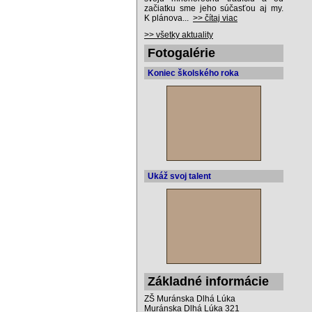
začiatku sme jeho súčasťou aj my.
K plánova...
>> čítaj viac
>> všetky aktuality
Fotogalérie
Koniec školského roka
Ukáž svoj talent
Základné informácie
ZŠ Muránska Dlhá Lúka
Muránska Dlhá Lúka 321