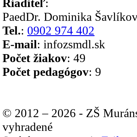
Riaditeľ
:
PaedDr. Dominika Šavlíko
Tel.
:
0902 974 402
E-mail
: info
zsmdl.sk
Počet žiakov
: 49
Počet pedagógov
: 9
© 2012 – 2026 - ZŠ Muráns
vyhradené