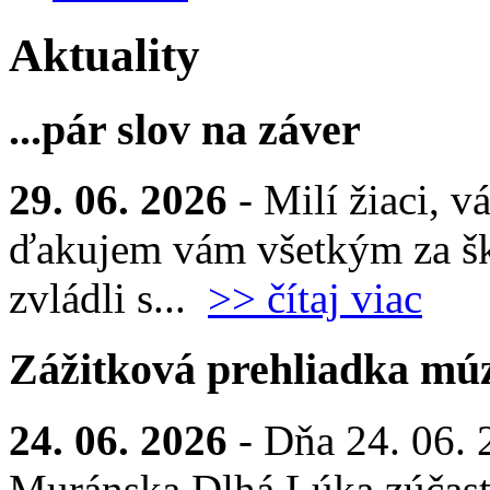
Aktuality
...pár slov na záver
29. 06. 2026
- Milí žiaci, v
ďakujem vám všetkým za šk
zvládli s...
>> čítaj viac
Zážitková prehliadka múz
24. 06. 2026
- Dňa 24. 06. 
Muránska Dlhá Lúka zúčastn