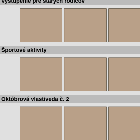
Vystúpenie pre starých rodičov
Športové aktivity
Októbrová vlastiveda č. 2