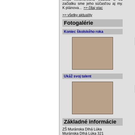
začiatku sme jeho súčasťou aj my.
K plánova...
>> čítaj viac
>> všetky aktuality
Fotogalérie
Koniec školského roka
Ukáž svoj talent
Základné informácie
ZŠ Muránska Dlhá Lúka
Muránska Dlhá Lúka 321