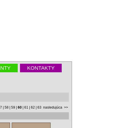
NTY
KONTAKTY
7
|
58
|
59
|
60
|
61
|
62
|
63
nasledujúca
>>