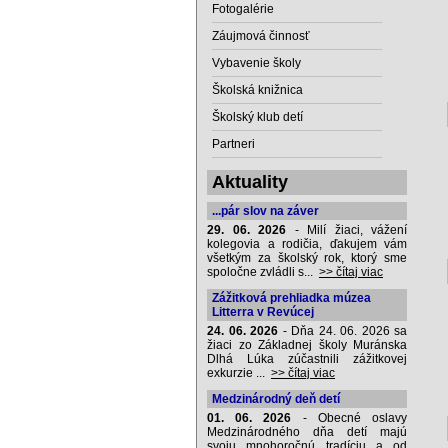
Fotogalérie
Záujmová činnosť
Vybavenie školy
Školská knižnica
Školský klub detí
Partneri
Aktuality
...pár slov na záver
29. 06. 2026
- Milí žiaci, vážení
kolegovia a rodičia, ďakujem vám
všetkým za školský rok, ktorý sme
spoločne zvládli s...
>> čítaj viac
Zážitková prehliadka múzea
Litterra v Revúcej
24. 06. 2026
- Dňa 24. 06. 2026 sa
žiaci zo Základnej školy Muránska
Dlhá Lúka zúčastnili zážitkovej
exkurzie ...
>> čítaj viac
Medzinárodný deň detí
01. 06. 2026
- Obecné oslavy
Medzinárodného dňa detí majú
svoju mnohoročnú tradíciu a od