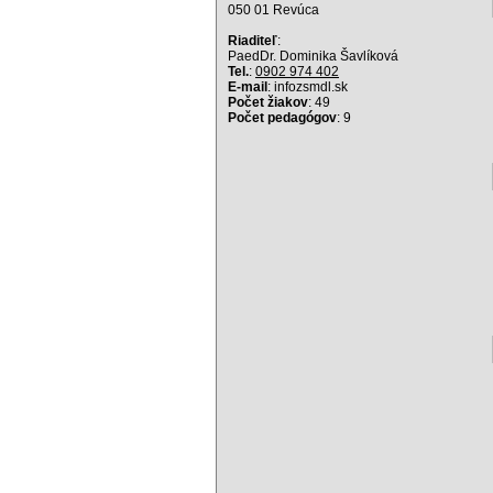
050 01 Revúca
Riaditeľ
:
PaedDr. Dominika Šavlíková
Tel.
:
0902 974 402
E-mail
: info
zsmdl.sk
Počet žiakov
: 49
Počet pedagógov
: 9