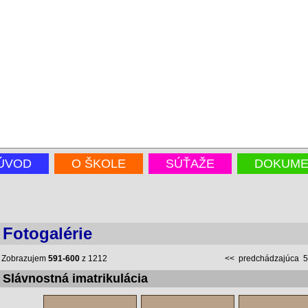
ÚVOD
O ŠKOLE
SÚŤAŽE
DOKUME
Fotogalérie
Zobrazujem
591-600
z 1212
<<
predchádzajúca
5
Slávnostná imatrikulácia